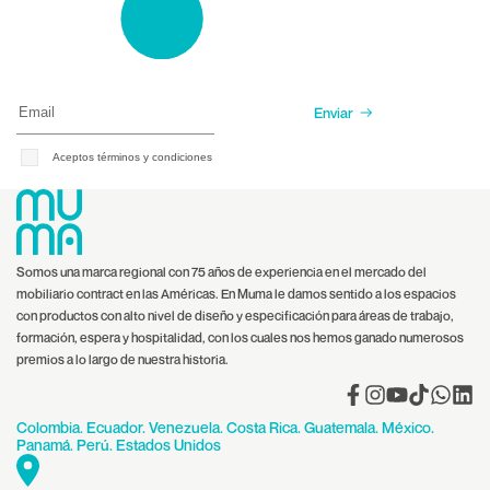
Enviar
Aceptos términos y condiciones
Somos una marca regional con 75 años de experiencia en el mercado del
mobiliario contract en las Américas. En Muma le damos sentido a los espacios
con productos con alto nivel de diseño y especificación para áreas de trabajo,
formación, espera y hospitalidad, con los cuales nos hemos ganado numerosos
premios a lo largo de nuestra historia.
Facebook
Instagram
YouTube
TikTok
Translat
Tran
missing:
miss
Colombia. Ecuador. Venezuela. Costa Rica. Guatemala. México.
es.gener
es.ge
Panamá. Perú. Estados Unidos