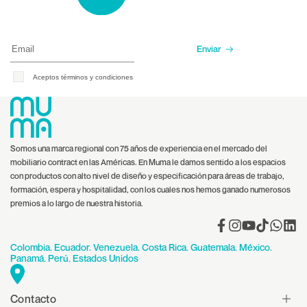
Enviar
Aceptos términos y condiciones
Somos una marca regional con 75 años de experiencia en el mercado del
mobiliario contract en las Américas. En Muma le damos sentido a los espacios
con productos con alto nivel de diseño y especificación para áreas de trabajo,
formación, espera y hospitalidad, con los cuales nos hemos ganado numerosos
premios a lo largo de nuestra historia.
Facebook
Instagram
YouTube
TikTok
Translat
Tran
missing:
miss
es.gener
es.ge
Colombia. Ecuador. Venezuela. Costa Rica. Guatemala. México.
Panamá. Perú. Estados Unidos
Contacto