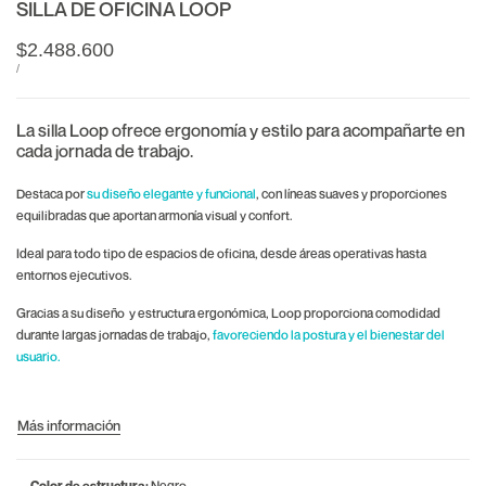
SILLA DE OFICINA LOOP
Precio
$2.488.600
de
PRECIO
POR
/
UNITARIO
oferta
La silla Loop ofrece ergonomía y estilo para acompañarte en
cada jornada de trabajo.
Destaca por
su diseño elegante y funcional
, con líneas suaves y proporciones
equilibradas que aportan armonía visual y confort.
Ideal para todo tipo de espacios de oficina, desde áreas operativas hasta
entornos ejecutivos.
Gracias a su diseño y estructura ergonómica, Loop proporciona comodidad
durante largas jornadas de trabajo,
favoreciendo la postura y el bienestar del
usuario.
Más información
Color de estructura:
Negro