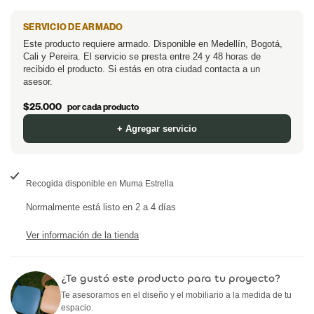
Silla
Silla
lista
SERVICIO DE ARMADO
de
de
Este producto requiere armado. Disponible en Medellín, Bogotá,
de
oficina
Cali y Pereira. El servicio se presta entre 24 y 48 horas de
oficina
recibido el producto. Si estás en otra ciudad contacta a un
asesor.
deseos
Loop
Loop
$25.000
por cada producto
+ Agregar servicio
Recogida disponible en
Muma Estrella
Normalmente está listo en 2 a 4 días
Ver información de la tienda
¿Te gustó este producto para tu proyecto?
Te asesoramos en el diseño y el mobiliario a la medida de tu
espacio.