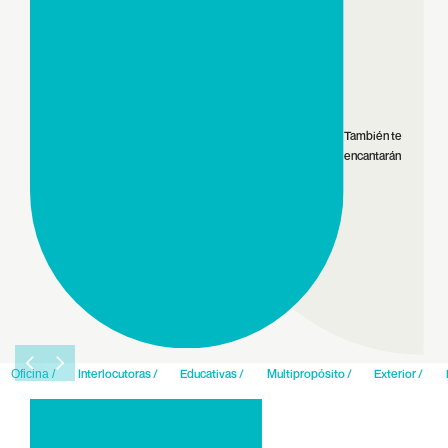
También te
encantarán
Interlocutoras /
Educativas /
Multipropósito /
Exterior /
Oficina /