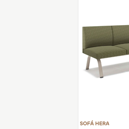
lista
comparar
de
deseos
SOFÁ HERA