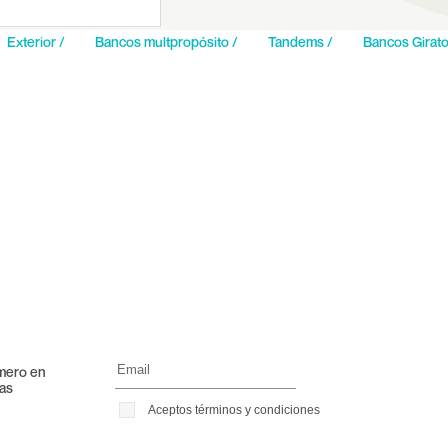
Exterior /
Bancos multpropósito /
Tandems /
Bancos Girato
imero en
ras
Aceptos términos y condiciones